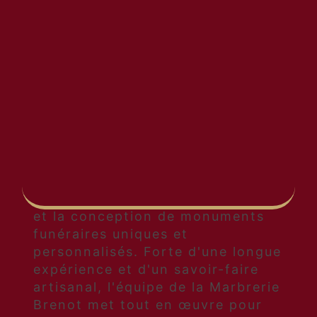
culture locale, sont des œuvres
d'art à part entière qui attirent
de nombreux visiteurs et
passionnés.
MARBRERIE BRENOT :
EXPERTISE ET SAVOIR-
FAIRE
La Marbrerie Brenot, installée à
La Roche-en-Brenil, à proximité
de Saulieu, est une référence
incontournable pour la création
et la conception de monuments
funéraires uniques et
personnalisés. Forte d'une longue
expérience et d'un savoir-faire
artisanal, l'équipe de la Marbrerie
Brenot met tout en œuvre pour