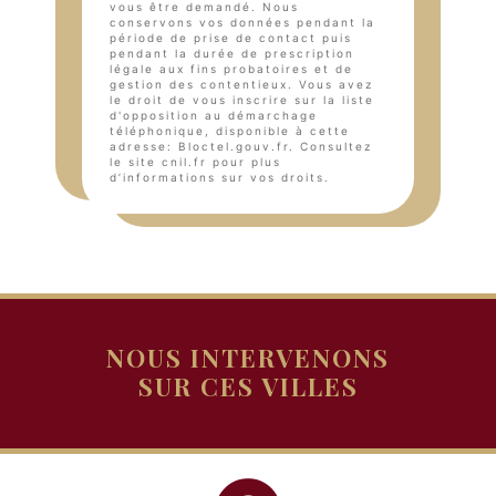
vous être demandé. Nous
conservons vos données pendant la
période de prise de contact puis
pendant la durée de prescription
légale aux fins probatoires et de
gestion des contentieux. Vous avez
le droit de vous inscrire sur la liste
d'opposition au démarchage
téléphonique, disponible à cette
adresse:
Bloctel.gouv.fr
. Consultez
le site cnil.fr pour plus
d’informations sur vos droits.
NOUS INTERVENONS
SUR CES VILLES