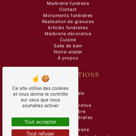
Marbrerie funéraire
Contact
Monuments funéraires
Réalisation de gravures
Articles funéraires
Marbrerie décorative
Cuisine
Salle de bain
Notre-atelier
À propos
NOS PRESTATIONS
marbre
Ce site utilise des cookies
pierre tombale
et vous donne le contrôle
gravure
sur ceux que vous
souhaitez activer
marbrerie décorative
taille de marbre
monuments funéraires
Tout accepter
marbrerie
marbrerie funéraire
Tout refuser