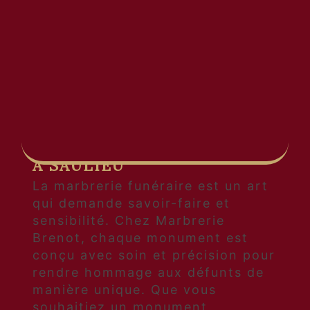
domaine, l'équipe de Marbrerie
Brenot met tout en œuvre pour
accompagner les familles dans la
réalisation de monuments
funéraires personnalisés et
respectueux.
DES MONUMENTS
FUNÉRAIRES SUR MESURE
À SAULIEU
La marbrerie funéraire est un art
qui demande savoir-faire et
sensibilité. Chez Marbrerie
Brenot, chaque monument est
conçu avec soin et précision pour
rendre hommage aux défunts de
manière unique. Que vous
souhaitiez un monument