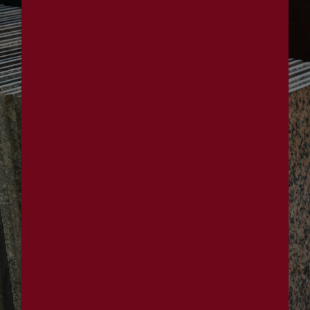
Panneau de gestion des cookies
marbrerie funéraire
près de Saulieu
Marbrerie Brenot