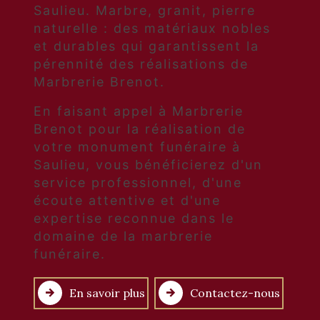
Saulieu. Marbre, granit, pierre
naturelle : des matériaux nobles
et durables qui garantissent la
pérennité des réalisations de
Marbrerie Brenot.
En faisant appel à Marbrerie
Brenot pour la réalisation de
votre monument funéraire à
Saulieu, vous bénéficierez d'un
service professionnel, d'une
écoute attentive et d'une
expertise reconnue dans le
domaine de la marbrerie
funéraire.
En savoir plus
Contactez-nous