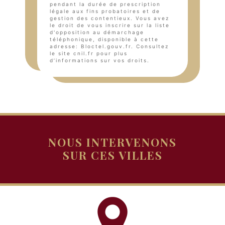
pendant la durée de prescription
légale aux fins probatoires et de
gestion des contentieux. Vous avez
le droit de vous inscrire sur la liste
d'opposition au démarchage
téléphonique, disponible à cette
adresse:
Bloctel.gouv.fr
. Consultez
le site cnil.fr pour plus
d’informations sur vos droits.
NOUS INTERVENONS
SUR CES VILLES