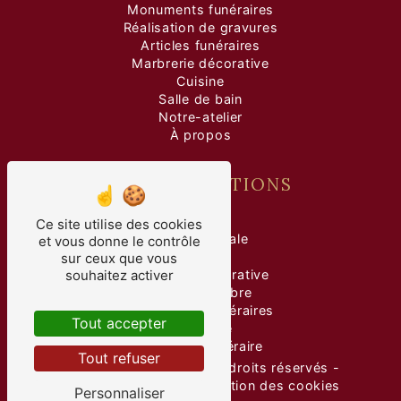
Monuments funéraires
Réalisation de gravures
Articles funéraires
Marbrerie décorative
Cuisine
Salle de bain
Notre-atelier
À propos
NOS PRESTATIONS
marbre
Ce site utilise des cookies
pierre tombale
et vous donne le contrôle
gravure
sur ceux que vous
souhaitez activer
marbrerie décorative
taille de marbre
monuments funéraires
Tout accepter
marbrerie
marbrerie funéraire
Tout refuser
©
Vistalid
- 2026 - Tous droits réservés -
Mentions légales
-
Gestion des cookies
Personnaliser