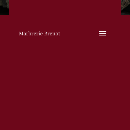
marbrerie funéraire
près de Saulieu
MARBRERIE FUNÉRAIRE À
SAULIEU : MARBRERIE
BRENOT
Situé à La Roche-en-Brenil,
Marbrerie Brenot est une
entreprise spécialisée dans la
marbrerie funéraire, proposant
des services de qualité à Saulieu
et ses environs. Avec une
expérience solide dans le