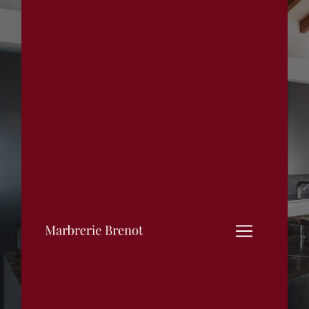
Panneau de gestion des cookies
Cuisine
Marbrerie Brenot à la Roche-
en-Brenil
03 80 64 77 00