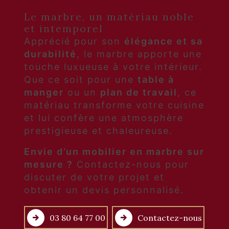
Le marbre, un matériau noble
et intemporel
Apprécié pour son
élégance et sa
durabilité
, le marbre apporte une
touche luxueuse à votre intérieur.
Que ce soit pour une
table à
manger
ou un
plan de travail
, ce
matériau transforme votre cuisine
et lui confère une atmosphère
prestigieuse et chaleureuse.
Envie d’un mobilier en marbre sur
mesure ?
Contactez-nous pour
discuter de votre projet et
obtenir un devis personnalisé.
03 80 64 77 00
Contactez-nous