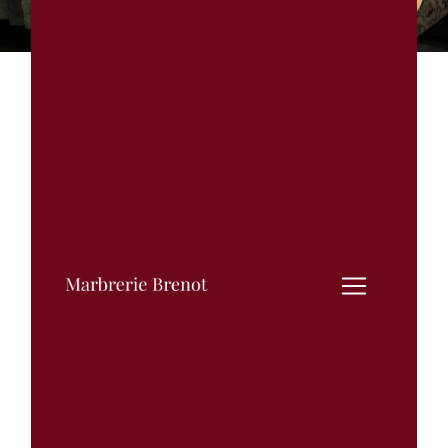
Informations légales
1. PRÉSENTATION DU SITE.
En vertu de l'article 6 de la loi n°
2004-575 du 21 juin 2004 pour la
confiance dans l'économie
numérique, il est précisé aux
utilisateurs du site
marbrerie-
brenot.fr
l'identité des différents
intervenants dans le cadre de sa
réalisation et de son suivi :
Propriétaire
: Marbrerie Brenot 5
rue André Brenot 21530 La
Roche-en-Brenil N°Siret: