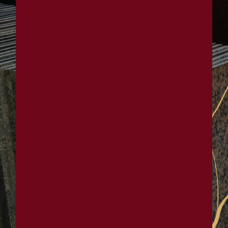
Panneau de gestion des cookies
Mentions légales
Marbrerie Brenot à la Roche-
en-Brenil