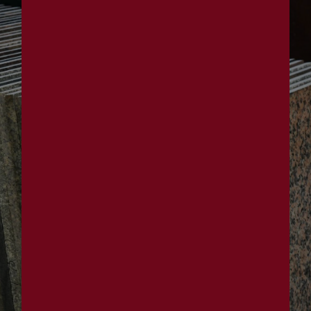
Panneau de gestion des cookies
marbre à La Roche-
en-Brenil
Marbrerie Brenot