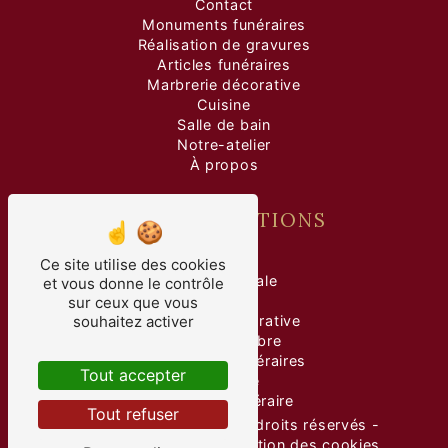
Contact
Monuments funéraires
Réalisation de gravures
Articles funéraires
Marbrerie décorative
Cuisine
Salle de bain
Notre-atelier
À propos
NOS PRESTATIONS
marbre
Ce site utilise des cookies
pierre tombale
et vous donne le contrôle
gravure
sur ceux que vous
souhaitez activer
marbrerie décorative
taille de marbre
monuments funéraires
Tout accepter
marbrerie
marbrerie funéraire
Tout refuser
©
Vistalid
- 2026 - Tous droits réservés -
Mentions légales
-
Gestion des cookies