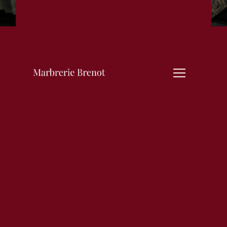
marbre à La Roche-
en-Brenil
MARBRERIE BRENOT À LA
ROCHE-EN-BRENIL :
EXPERTISE ET SAVOIR-
FAIRE EN MARBRERIE
La ville de La Roche-en-Brenil,
située en Bourgogne, est
reconnue pour son patrimoine
naturel, son architecture
pittoresque et sa richesse
culturelle. Au cœur de cette