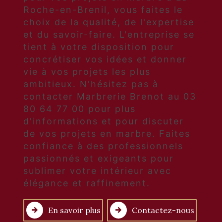
Roche-en-Brenil, vous faites le
choix de la qualité, de l'expertise
et du savoir-faire. L'entreprise se
tient à votre disposition pour
concrétiser vos idées et donner
vie à vos projets les plus
ambitieux. N'hésitez pas à
contacter Marbrerie Brenot au 03
80 64 77 00 pour plus
d'informations et pour discuter
de vos projets en marbre. Faites
confiance à des professionnels
passionnés et exigeants pour
sublimer votre intérieur avec
élégance et raffinement.
En savoir plus
Contactez-nous