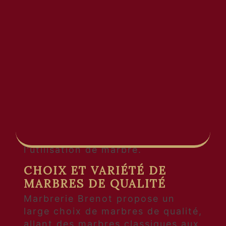
charmante commune se trouve
l'entreprise Marbrerie Brenot,
spécialisée dans la
transformation et la pose de
marbre. Avec une adresse bien
ancrée au 5 rue André Brenot
21530 La Roche-en-Brenil,
Marbrerie Brenot est un
incontournable pour tous les
projets de décoration, rénovation
et construction impliquant
l'utilisation de marbre.
CHOIX ET VARIÉTÉ DE
MARBRES DE QUALITÉ
Marbrerie Brenot propose un
large choix de marbres de qualité,
allant des marbres classiques aux