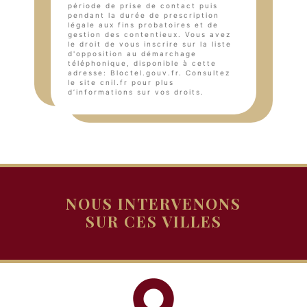
période de prise de contact puis
pendant la durée de prescription
légale aux fins probatoires et de
gestion des contentieux. Vous avez
le droit de vous inscrire sur la liste
d'opposition au démarchage
téléphonique, disponible à cette
adresse:
Bloctel.gouv.fr
. Consultez
le site cnil.fr pour plus
d’informations sur vos droits.
NOUS INTERVENONS
SUR CES VILLES