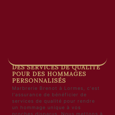
à Lormes, ne cherchez pas plus
loin que Marbrerie Brenot.
Spécialisée dans la création de
monuments funéraires
personnalisés, notre équipe
expérimentée saura vous
accompagner avec respect et
professionnalisme dans cette
étape délicate de votre vie.
DES SERVICES DE QUALITÉ
POUR DES HOMMAGES
PERSONNALISÉS
Marbrerie Brenot à Lormes, c'est
l'assurance de bénéficier de
services de qualité pour rendre
un hommage unique à vos
proches disparus. Nous mettons à