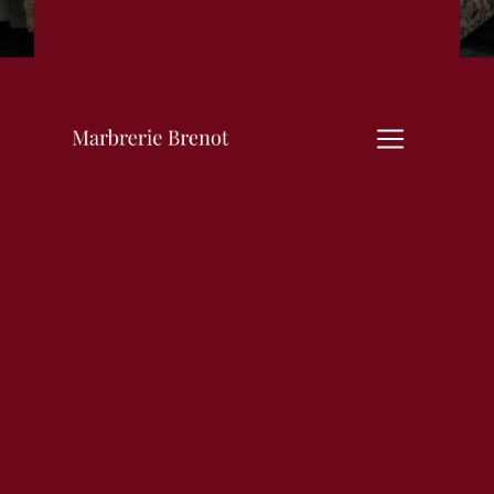
marbrerie funéraire
près de Lormes
MARBRERIE FUNÉRAIRE À
LORMES : MARBRERIE
BRENOT
Lormes, charmante commune
située dans le département de la
Nièvre en Bourgogne-Franche-
Comté, regorge de professionnels
qualifiés dans le domaine
funéraire. Si vous recherchez une
marbrerie funéraire de confiance