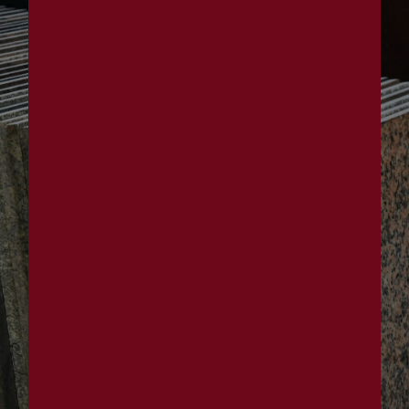
Panneau de gestion des cookies
marbrerie funéraire
près de Lormes
Marbrerie Brenot