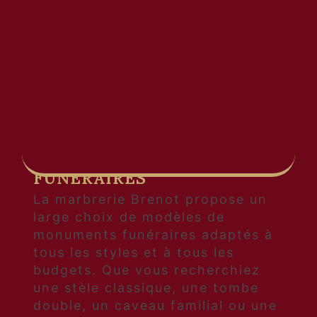
sépultures personnalisées. Située
à La Roche-en-Brenil à proximité
de Brassy, Marbrerie Brenot met
à votre disposition son savoir-
faire et son expertise dans le
domaine de la marbrerie
funéraire.
CONCEPTION SUR MESURE
DE MONUMENTS
FUNÉRAIRES
La marbrerie Brenot propose un
large choix de modèles de
monuments funéraires adaptés à
tous les styles et à tous les
budgets. Que vous recherchiez
une stèle classique, une tombe
double, un caveau familial ou une