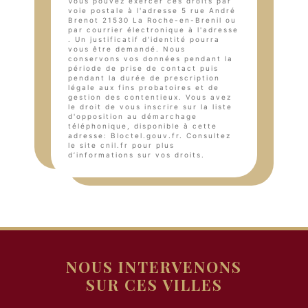
Vous pouvez exercer ces droits par
voie postale à l'adresse 5 rue André
Brenot 21530 La Roche-en-Brenil ou
par courrier électronique à l'adresse
. Un justificatif d'identité pourra
vous être demandé. Nous
conservons vos données pendant la
période de prise de contact puis
pendant la durée de prescription
légale aux fins probatoires et de
gestion des contentieux. Vous avez
le droit de vous inscrire sur la liste
d'opposition au démarchage
téléphonique, disponible à cette
adresse:
Bloctel.gouv.fr
. Consultez
le site cnil.fr pour plus
d’informations sur vos droits.
NOUS INTERVENONS
SUR CES VILLES