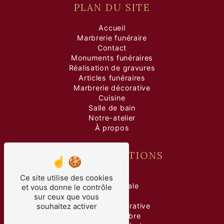
PLAN DU SITE
Accueil
Marbrerie funéraire
Contact
Monuments funéraires
Réalisation de gravures
Articles funéraires
Marbrerie décorative
Cuisine
Salle de bain
Notre-atelier
À propos
NOS PRESTATIONS
marbre
Ce site utilise des cookies
pierre tombale
et vous donne le contrôle
gravure
sur ceux que vous
souhaitez activer
marbrerie décorative
taille de marbre