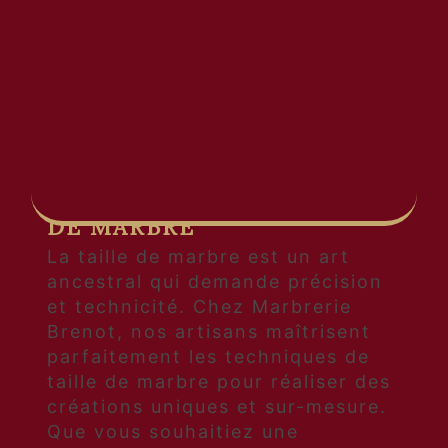
expertise et son savoir-faire dans
le travail de la pierre. Avec des
années d'expérience dans le
domaine, Marbrerie Brenot est le
partenaire idéal pour tous vos
projets de marbrerie.
UN SAVOIR-FAIRE
TRADITIONNEL EN TAILLE
DE MARBRE
La taille de marbre est un art
ancestral qui demande précision
et technicité. Chez Marbrerie
Brenot, nos artisans maîtrisent
parfaitement les techniques de
taille de marbre pour réaliser des
créations uniques et sur-mesure.
Que vous souhaitiez une