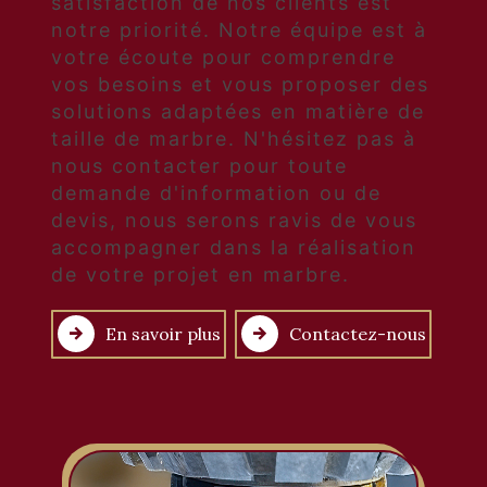
satisfaction de nos clients est
notre priorité. Notre équipe est à
votre écoute pour comprendre
vos besoins et vous proposer des
solutions adaptées en matière de
taille de marbre. N'hésitez pas à
nous contacter pour toute
demande d'information ou de
devis, nous serons ravis de vous
accompagner dans la réalisation
de votre projet en marbre.
En savoir plus
Contactez-nous