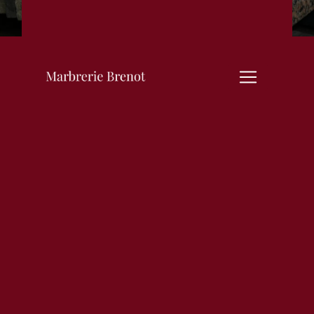
taille de marbre près
de Dompierre-en-
Morvan
TAILLE DE MARBRE À
DOMPIERRE-EN-MORVAN :
MARBRERIE BRENOT
Vous recherchez un spécialiste en
taille de marbre dans la ville de
Dompierre-en-Morvan ? Faites
confiance à Marbrerie Brenot,
une entreprise reconnue pour son