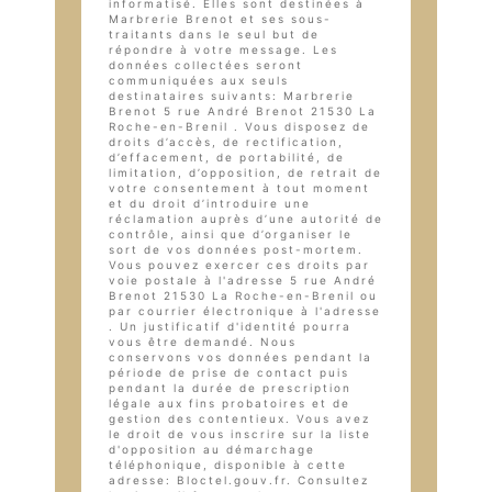
informatisé. Elles sont destinées à
Marbrerie Brenot et ses sous-
traitants dans le seul but de
répondre à votre message. Les
données collectées seront
communiquées aux seuls
destinataires suivants: Marbrerie
Brenot 5 rue André Brenot 21530 La
Roche-en-Brenil . Vous disposez de
droits d’accès, de rectification,
d’effacement, de portabilité, de
limitation, d’opposition, de retrait de
votre consentement à tout moment
et du droit d’introduire une
réclamation auprès d’une autorité de
contrôle, ainsi que d’organiser le
sort de vos données post-mortem.
Vous pouvez exercer ces droits par
voie postale à l'adresse 5 rue André
Brenot 21530 La Roche-en-Brenil ou
par courrier électronique à l'adresse
. Un justificatif d'identité pourra
vous être demandé. Nous
conservons vos données pendant la
période de prise de contact puis
pendant la durée de prescription
légale aux fins probatoires et de
gestion des contentieux. Vous avez
le droit de vous inscrire sur la liste
d'opposition au démarchage
téléphonique, disponible à cette
adresse:
Bloctel.gouv.fr
. Consultez