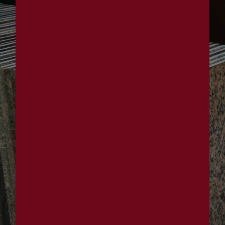
Panneau de gestion des cookies
taille de marbre
près de Dompierre-
en-Morvan
Marbrerie Brenot